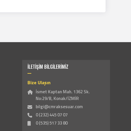
İLETİŞİM BİLGİLERİMİZ
Bize Ulaşın
İsmet Kaptan Mah. 1362 Sk.
No:29/B, Konak/İZMİR
bilgi@cmraksesuar.com
0 (232) 445 07 07
0 (535) 517 33 80