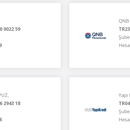
QNB 
0 0022 59
TR23
Şube
9
Hesa
PUZ,
Yapı
6 2943 18
TR04
Şube
8
Hesa