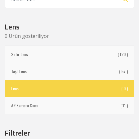
Lens
0 Ürün gösteriliyor
Safir Lens
( 120 )
Taşlı Lens
( 57 )
Lens
( 0 )
AR Kamera Camı
( 11 )
Filtreler